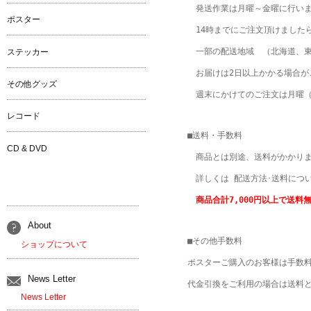
　発送作業は月曜～金曜に行いま
ポスター
　14時までにご注文頂けました
　一部の配送地域　（北海道、東
ステッカー
　お届けは2日以上かかる場合が
その他グッズ
　週末にかけてのご注文は月曜（
レコード
■送料・手数料

CD & DVD
　商品とは別途、送料がかかりま
　詳しくは 
配送方法･送料につ
　商品合計7,000円以上で送料
About
■その他手数料

ショップについて
ポスターご購入のお客様は手数料が
News Letter
代金引換をご利用の場合は送料と
News Letter