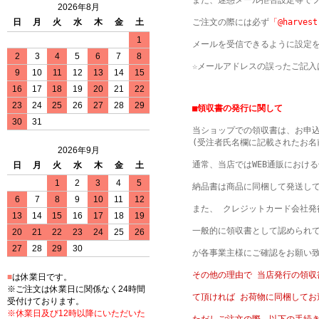
また、迷惑メール拒否設定等でフ
2026年8月
ご注文の際には必ず
「@harvest
日
月
火
水
木
金
土
1
メールを受信できるように設定を
2
3
4
5
6
7
8
☆メールアドレスの誤ったご記
9
10
11
12
13
14
15
16
17
18
19
20
21
22
23
24
25
26
27
28
29
■領収書の発行に関して
30
31
当ショップでの領収書は、お申込
(受注者氏名欄に記載されたお名
2026年9月
通常、当店ではWEB通販におけ
日
月
火
水
木
金
土
1
2
3
4
5
納品書は商品に同梱して発送して
6
7
8
9
10
11
12
また、 クレジットカード会社発
13
14
15
16
17
18
19
一般的に領収書として認められ
20
21
22
23
24
25
26
27
28
29
30
が各事業主様にご確認をお願い
その他の理由で 当店発行の領収
■
は休業日です。
※ご注文は休業日に関係なく24時間
て頂ければ お荷物に同梱してお
受付けております。
※休業日及び12時以降にいただいた