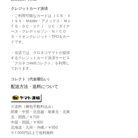
クレジットカード決済
・ご利用可能なカードは ＪＣＢ・Ｖ
ＩＳＡ・Ｍaster・アメックス・ＭＵ
ＦＧ・ＤＣ・ＵＦＪ・ＵＣ・ダイナ
ース・クレディセゾン・ＮＩＣＯ
Ｓ・イオンクレジット・TPO＆カー
ドです。
・当店では、クロネコヤマトが提供
するクレジットカード決済サービス
「クロネコwebコレクト」を利用し
ております。
コレクト（代金着払い）
配送方法・送料について
※送料（梱包手数料込み）
関東・中部・北信越・南東北・北東
北・関西／￥700
中国・四国／￥900
北海道・九州・沖縄／￥950
※7.000円以上で送料無料