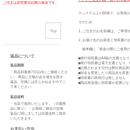
ただしご注文の際、以下の手続
ご注文は翌営業日以降の発送です。
※システム上の関係で、お客様が
そのため

Top
1.ご注文のお名前欄は、ご希望
2.お届け先のお宛名と領収書の
　備考欄に「発送の際にご使用の
返品について
■発行領収書はA4版の文書となり
■発行領収書は電子文書となり、
返品期限
■記載されます日付は弊社商品発
・商品到着後7日以内にご連絡くださ
■宛名を変更したり商品名を変更
い。 商品に欠陥がある場合を除き、
■領収書の再発行は致しません

返品、交換には応じかねますのでご
■商品発送後に領収書が必要にな
了承ください。
返品送料
・当店で負担いたします。（欠陥商
品に限り） ・お客様ご都合の交換、
返品に関しましては往復送料ご負担
いただきます。
お支払い方法