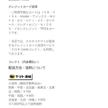
クレジットカード決済
・ご利用可能なカードは ＪＣＢ・Ｖ
ＩＳＡ・Ｍaster・アメックス・ＭＵ
ＦＧ・ＤＣ・ＵＦＪ・ＵＣ・ダイナ
ース・クレディセゾン・ＮＩＣＯ
Ｓ・イオンクレジット・TPO＆カー
ドです。
・当店では、クロネコヤマトが提供
するクレジットカード決済サービス
「クロネコwebコレクト」を利用し
ております。
コレクト（代金着払い）
配送方法・送料について
※送料（梱包手数料込み）
関東・中部・北信越・南東北・北東
北・関西／￥700
中国・四国／￥900
北海道・九州・沖縄／￥950
※7.000円以上で送料無料