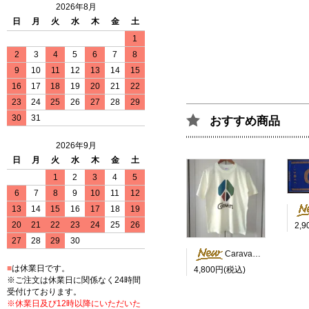
2026年8月
日
月
火
水
木
金
土
1
2
3
4
5
6
7
8
9
10
11
12
13
14
15
16
17
18
19
20
21
22
23
24
25
26
27
28
29
30
31
おすすめ商品
2026年9月
日
月
火
水
木
金
土
1
2
3
4
5
6
7
8
9
10
11
12
13
14
15
16
17
18
19
20
21
22
23
24
25
26
2,
27
28
29
30
Caravan Peace Tシャツ
■
は休業日です。
4,800円(税込)
※ご注文は休業日に関係なく24時間
受付けております。
※休業日及び12時以降にいただいた