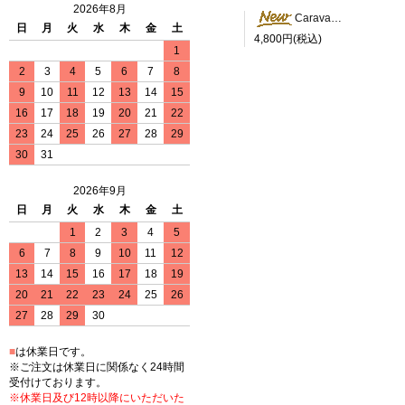
2026年8月
Caravan Peace Tシャツ
日
月
火
水
木
金
土
4,800円(税込)
1
2
3
4
5
6
7
8
9
10
11
12
13
14
15
16
17
18
19
20
21
22
23
24
25
26
27
28
29
30
31
2026年9月
日
月
火
水
木
金
土
1
2
3
4
5
6
7
8
9
10
11
12
13
14
15
16
17
18
19
20
21
22
23
24
25
26
27
28
29
30
■
は休業日です。
※ご注文は休業日に関係なく24時間
受付けております。
※休業日及び12時以降にいただいた