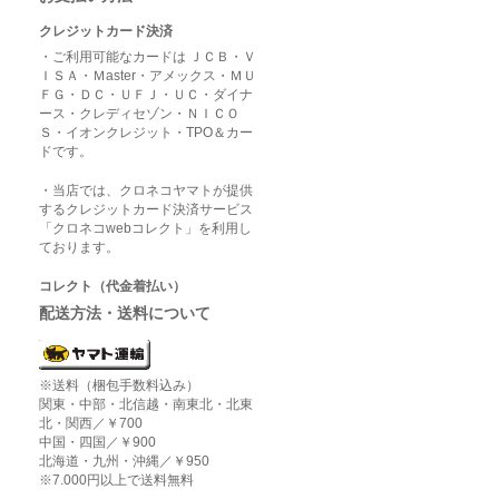
クレジットカード決済
・ご利用可能なカードは ＪＣＢ・Ｖ
ＩＳＡ・Ｍaster・アメックス・ＭＵ
ＦＧ・ＤＣ・ＵＦＪ・ＵＣ・ダイナ
ース・クレディセゾン・ＮＩＣＯ
Ｓ・イオンクレジット・TPO＆カー
ドです。
・当店では、クロネコヤマトが提供
するクレジットカード決済サービス
「クロネコwebコレクト」を利用し
ております。
コレクト（代金着払い）
配送方法・送料について
※送料（梱包手数料込み）
関東・中部・北信越・南東北・北東
北・関西／￥700
中国・四国／￥900
北海道・九州・沖縄／￥950
※7.000円以上で送料無料