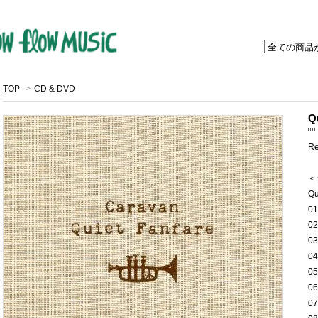
TOP
>
CD & DVD
Q
Re
＜
Qu
0
02
03
0
0
06
0