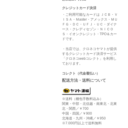
クレジットカード決済
・ご利用可能なカードは ＪＣＢ・Ｖ
ＩＳＡ・Ｍaster・アメックス・ＭＵ
ＦＧ・ＤＣ・ＵＦＪ・ＵＣ・ダイナ
ース・クレディセゾン・ＮＩＣＯ
Ｓ・イオンクレジット・TPO＆カー
ドです。
・当店では、クロネコヤマトが提供
するクレジットカード決済サービス
「クロネコwebコレクト」を利用し
ております。
コレクト（代金着払い）
配送方法・送料について
※送料（梱包手数料込み）
関東・中部・北信越・南東北・北東
北・関西／￥700
中国・四国／￥900
北海道・九州・沖縄／￥950
※7.000円以上で送料無料