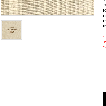
08
0
1
11
1
1
※
H
の