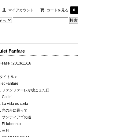
マイアカウント
カートを見る
0
uiet Fanfare
lease : 2013/11/16
タイトル＞
iet Fanfare
1. ファンファーレが聴こえた日
. Callin'
. La vida es corta
4. 光の舟に乗って
5. サンティアゴの道
. El laberinto
7. 三月