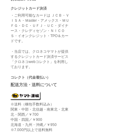
クレジットカード決済
・ご利用可能なカードは ＪＣＢ・Ｖ
ＩＳＡ・Ｍaster・アメックス・ＭＵ
ＦＧ・ＤＣ・ＵＦＪ・ＵＣ・ダイナ
ース・クレディセゾン・ＮＩＣＯ
Ｓ・イオンクレジット・TPO＆カー
ドです。
・当店では、クロネコヤマトが提供
するクレジットカード決済サービス
「クロネコwebコレクト」を利用し
ております。
コレクト（代金着払い）
配送方法・送料について
※送料（梱包手数料込み）
関東・中部・北信越・南東北・北東
北・関西／￥700
中国・四国／￥900
北海道・九州・沖縄／￥950
※7.000円以上で送料無料