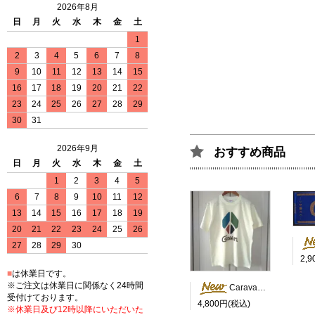
2026年8月
日
月
火
水
木
金
土
1
2
3
4
5
6
7
8
9
10
11
12
13
14
15
16
17
18
19
20
21
22
23
24
25
26
27
28
29
30
31
2026年9月
おすすめ商品
日
月
火
水
木
金
土
1
2
3
4
5
6
7
8
9
10
11
12
13
14
15
16
17
18
19
20
21
22
23
24
25
26
27
28
29
30
2,
■
は休業日です。
※ご注文は休業日に関係なく24時間
Caravan Peace Tシャツ
受付けております。
4,800円(税込)
※休業日及び12時以降にいただいた