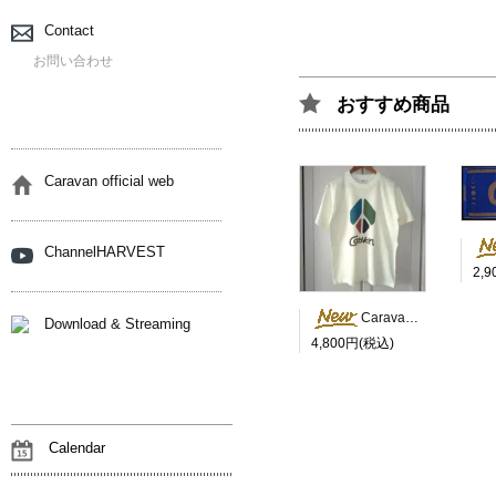
Contact
お問い合わせ
おすすめ商品
Caravan official web
ChannelHARVEST
2,
Caravan Peace Tシャツ
Download & Streaming
4,800円(税込)
Calendar