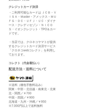
クレジットカード決済
・ご利用可能なカードは ＪＣＢ・Ｖ
ＩＳＡ・Ｍaster・アメックス・ＭＵ
ＦＧ・ＤＣ・ＵＦＪ・ＵＣ・ダイナ
ース・クレディセゾン・ＮＩＣＯ
Ｓ・イオンクレジット・TPO＆カー
ドです。
・当店では、クロネコヤマトが提供
するクレジットカード決済サービス
「クロネコwebコレクト」を利用し
ております。
コレクト（代金着払い）
配送方法・送料について
※送料（梱包手数料込み）
関東・中部・北信越・南東北・北東
北・関西／￥700
中国・四国／￥900
北海道・九州・沖縄／￥950
※7.000円以上で送料無料