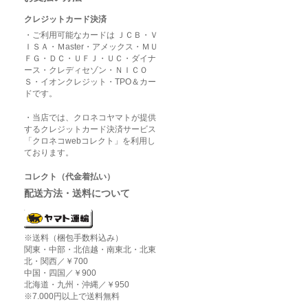
クレジットカード決済
・ご利用可能なカードは ＪＣＢ・Ｖ
ＩＳＡ・Ｍaster・アメックス・ＭＵ
ＦＧ・ＤＣ・ＵＦＪ・ＵＣ・ダイナ
ース・クレディセゾン・ＮＩＣＯ
Ｓ・イオンクレジット・TPO＆カー
ドです。
・当店では、クロネコヤマトが提供
するクレジットカード決済サービス
「クロネコwebコレクト」を利用し
ております。
コレクト（代金着払い）
配送方法・送料について
※送料（梱包手数料込み）
関東・中部・北信越・南東北・北東
北・関西／￥700
中国・四国／￥900
北海道・九州・沖縄／￥950
※7.000円以上で送料無料