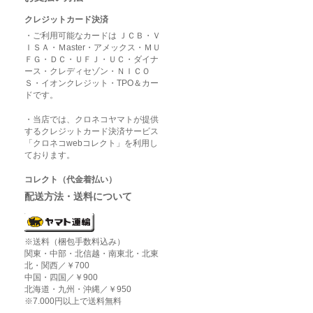
クレジットカード決済
・ご利用可能なカードは ＪＣＢ・Ｖ
ＩＳＡ・Ｍaster・アメックス・ＭＵ
ＦＧ・ＤＣ・ＵＦＪ・ＵＣ・ダイナ
ース・クレディセゾン・ＮＩＣＯ
Ｓ・イオンクレジット・TPO＆カー
ドです。
・当店では、クロネコヤマトが提供
するクレジットカード決済サービス
「クロネコwebコレクト」を利用し
ております。
コレクト（代金着払い）
配送方法・送料について
※送料（梱包手数料込み）
関東・中部・北信越・南東北・北東
北・関西／￥700
中国・四国／￥900
北海道・九州・沖縄／￥950
※7.000円以上で送料無料