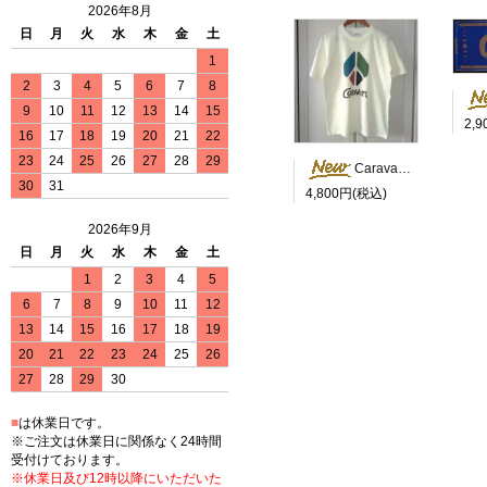
2026年8月
日
月
火
水
木
金
土
1
2
3
4
5
6
7
8
9
10
11
12
13
14
15
2,
16
17
18
19
20
21
22
23
24
25
26
27
28
29
Caravan Peace Tシャツ
30
31
4,800円(税込)
2026年9月
日
月
火
水
木
金
土
1
2
3
4
5
6
7
8
9
10
11
12
13
14
15
16
17
18
19
20
21
22
23
24
25
26
27
28
29
30
■
は休業日です。
※ご注文は休業日に関係なく24時間
受付けております。
※休業日及び12時以降にいただいた