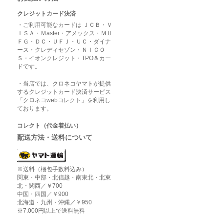
クレジットカード決済
・ご利用可能なカードは ＪＣＢ・Ｖ
ＩＳＡ・Ｍaster・アメックス・ＭＵ
ＦＧ・ＤＣ・ＵＦＪ・ＵＣ・ダイナ
ース・クレディセゾン・ＮＩＣＯ
Ｓ・イオンクレジット・TPO＆カー
ドです。
・当店では、クロネコヤマトが提供
するクレジットカード決済サービス
「クロネコwebコレクト」を利用し
ております。
コレクト（代金着払い）
配送方法・送料について
※送料（梱包手数料込み）
関東・中部・北信越・南東北・北東
北・関西／￥700
中国・四国／￥900
北海道・九州・沖縄／￥950
※7.000円以上で送料無料