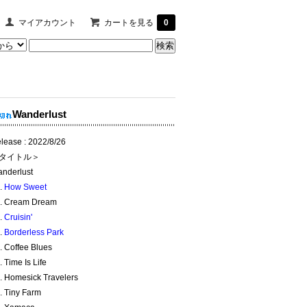
マイアカウント
カートを見る
0
Wanderlust
lease : 2022/8/26
タイトル＞
nderlust
.
How Sweet
. Cream Dream
.
Cruisin'
.
Borderless Park
. Coffee Blues
. Time Is Life
. Homesick Travelers
. Tiny Farm