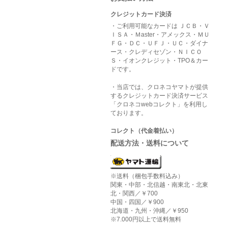
クレジットカード決済
・ご利用可能なカードは ＪＣＢ・Ｖ
ＩＳＡ・Ｍaster・アメックス・ＭＵ
ＦＧ・ＤＣ・ＵＦＪ・ＵＣ・ダイナ
ース・クレディセゾン・ＮＩＣＯ
Ｓ・イオンクレジット・TPO＆カー
ドです。
・当店では、クロネコヤマトが提供
するクレジットカード決済サービス
「クロネコwebコレクト」を利用し
ております。
コレクト（代金着払い）
配送方法・送料について
※送料（梱包手数料込み）
関東・中部・北信越・南東北・北東
北・関西／￥700
中国・四国／￥900
北海道・九州・沖縄／￥950
※7.000円以上で送料無料