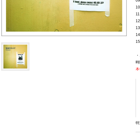
09
10
11
12
13
14
15
・
時
本
特