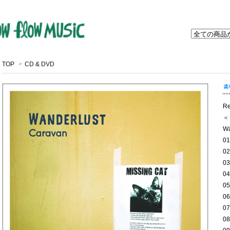
TOP
>
CD & DVD
Re
＜
Wa
01
02
03
04
05
06
07
08