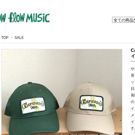
TOP
>
SALE
C
イ
や
見
ッ
日
長
の
イ
メ
イ
ナ