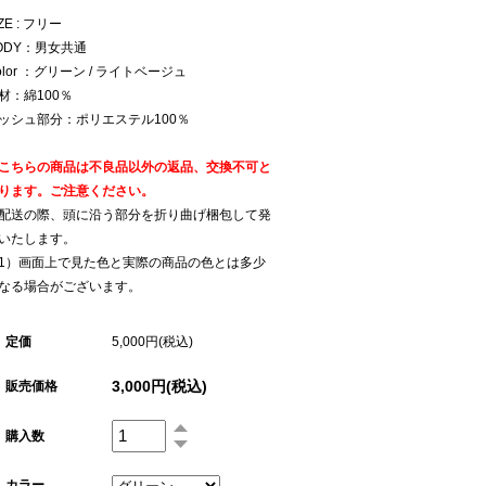
IZE : フリー
ODY：男女共通
olor ：グリーン / ライトベージュ
材：綿100％
ッシュ部分：ポリエステル100％
こちらの商品は不良品以外の返品、交換不可と
ります。ご注意ください。
配送の際、頭に沿う部分を折り曲げ梱包して発
いたします。
1）画面上で見た色と実際の商品の色とは多少
なる場合がございます。
定価
5,000円(税込)
3,000円(税込)
販売価格
購入数
カラー