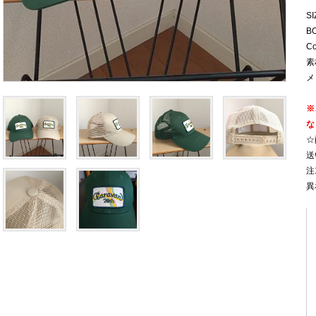
S
B
C
素
メ
※
な
☆
送
注
異