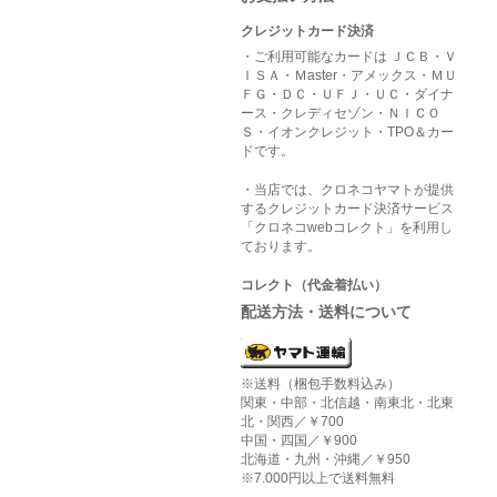
クレジットカード決済
・ご利用可能なカードは ＪＣＢ・Ｖ
ＩＳＡ・Ｍaster・アメックス・ＭＵ
ＦＧ・ＤＣ・ＵＦＪ・ＵＣ・ダイナ
ース・クレディセゾン・ＮＩＣＯ
Ｓ・イオンクレジット・TPO＆カー
ドです。
・当店では、クロネコヤマトが提供
するクレジットカード決済サービス
「クロネコwebコレクト」を利用し
ております。
コレクト（代金着払い）
配送方法・送料について
※送料（梱包手数料込み）
関東・中部・北信越・南東北・北東
北・関西／￥700
中国・四国／￥900
北海道・九州・沖縄／￥950
※7.000円以上で送料無料