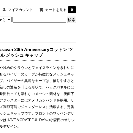
マイアカウント
カートを見る
0
aravan 20th Anniversaryコットン ツ
ル メッシュ キャップ
や浅めのクラウンとフェイスラインをきれいに
せるバイザーのカーブが特徴的なメッシュキャ
プ。バイザーの典麗なカーブは、被りやすさと
差しの遮蔽を叶える形状で、バックパネルには
時間被っても蒸れないメッシュ素材を、後面下
アジャスターにはアメリカンバンドを採用。サ
ズ調節可能でジェンダーレスに活躍する、定番
ッシュキャップです。フロントのワッペンデザ
ンは
HAVE A GRATEFUL DAYの小森氏
のオリジ
ルデザイン。